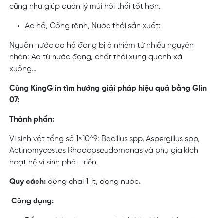
cũng như giúp quản lý mùi hôi thối tốt hơn.
Ao hồ, Cống rãnh, Nước thải sản xuất:
Nguồn nước ao hồ đang bị ô nhiễm từ nhiều nguyên
nhân: Ao tù nước đọng, chất thải xung quanh xả
xuống…
Cùng KingGlin tìm hướng giải pháp hiệu quả bằng Glin
07:
Thành phần:
Vi sinh vật tổng số 1×10^9:
Bacillus spp, Aspergillus spp,
Actinomycestes Rhodopseudomonas và phụ gia kích
hoạt hệ vi sinh phát triển.
Quy cách:
đóng chai 1 lít, dạng nước
.
Công dụng: