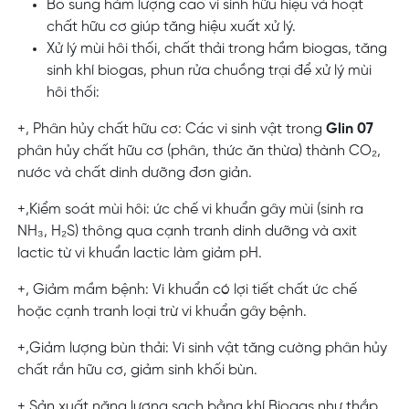
Bổ sung hàm lượng cao vi sinh hữu hiệu và hoạt
chất hữu cơ giúp tăng hiệu xuất xử lý.
Xử lý mùi hôi thối, chất thải trong hầm biogas, tăng
sinh khí biogas, phun rửa chuồng trại để xử lý mùi
hôi thối:
+, Phân hủy chất hữu cơ: Các vi sinh vật trong
Glin 07
phân hủy chất hữu cơ (phân, thức ăn thừa) thành CO₂,
nước và chất dinh dưỡng đơn giản.
+,Kiểm soát mùi hôi: ức chế vi khuẩn gây mùi (sinh ra
NH₃, H₂S) thông qua cạnh tranh dinh dưỡng và axit
lactic từ vi khuẩn lactic làm giảm pH.
+, Giảm mầm bệnh: Vi khuẩn có lợi tiết chất ức chế
hoặc cạnh tranh loại trừ vi khuẩn gây bệnh.
+,Giảm lượng bùn thải: Vi sinh vật tăng cường phân hủy
chất rắn hữu cơ,
giảm sinh khối bùn.
+,Sản xuất năng lượng sạch bằng khí Biogas như thắp