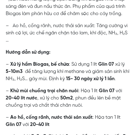
sáng đèn và đun nấu thức ăn. Phụ phẩm của quá trình
Biogas làm phân hữu cơ để chăm sóc cho cây trồng.
–
Ao hồ, cống rãnh, nước thải sản xuất: Tăng cường vi
sinh có lợi, ức chế ngăn chặn tảo lam, khí độc, NH₃, H₂S
…
Hướng dẫn sử dụng:
–
Xử lý hầm Biogas, bế chứa
: Sử dụng 1 lít
Glin 07
xử lý
5-10m
3
để tăng lượng khí methane và giảm sản sinh khí
NH₃, H₂S
… gây mùi
. Định kỳ
15- 30 ngày xử lý 1 lần
.
–
Khử mùi chuồng trại chăn nuôi
: Hòa 1 lít
Glin 07
với
20-40 lít nước
, xử lý cho
50m
2
, phun đều lên bề mặt
chuồng trại và chất thải chăn nuôi.
–
Ao hồ, cống rãnh, nước thải sản xuất
: Hòa tan 1 lít
Glin 07
với
20-40 lít