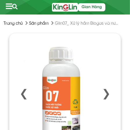
Gian Hàng
Trang chủ
Sản phẩm
Glin07_ Xử lý hầm Biogas và nước thải chăn nuôi.
❮
❯