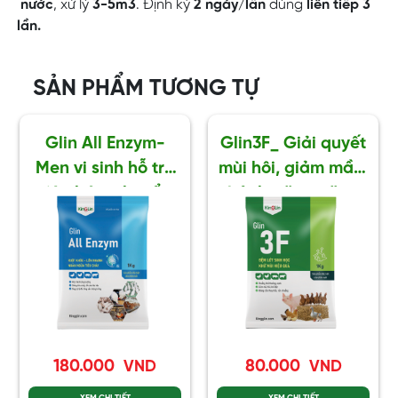
nước
, xử lý
3-5m
3
. Định kỳ
2 ngày/lần
dùng
liên tiếp 3
lần.
SẢN PHẨM TƯƠNG TỰ
Glin All Enzym-
Glin3F_ Giải quyết
Men vi sinh hỗ trợ
mùi hôi, giảm mầm
tiêu hóa, chuyển
bệnh, tăng năng
hóa thức ăn cho
suất vật nuôi.
vật nuôi
180.000
80.000
VND
VND
XEM CHI TIẾT
XEM CHI TIẾT