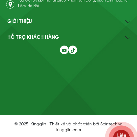
Tòa OCT3A KĐT HandiResco, Phạm Văn Đồng, Xuân Đỉnh, Bắc Từ
Liêm, Hà Nội
GIỚI THIỆU
HỖ TRỢ KHÁCH HÀNG
© 2025, Kingglin | Thiết kế và phát triển bởi Sointech.vn
kingglin.com