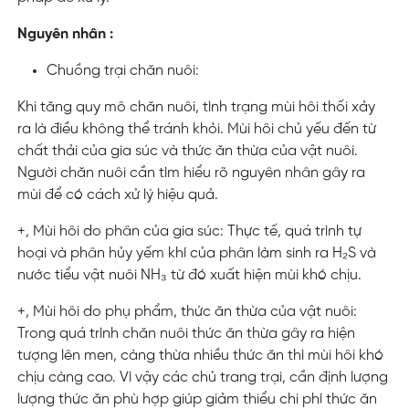
Nguyên nhân :
Chuồng trại chăn nuôi:
Khi tăng quy mô chăn nuôi, tình trạng mùi hôi thối xảy
ra là điều không thể tránh khỏi. Mùi hôi chủ yếu đến từ
chất thải của gia súc và thức ăn thừa của vật nuôi.
Người chăn nuôi cần tìm hiểu rõ nguyên nhân gây ra
mùi để có cách xử lý hiệu quả.
+, Mùi hôi do phân của gia súc: Thực tế, quá trình tự
hoại và phân hủy yếm khí của phân làm sinh ra H₂S
và
nước tiểu vật nuôi NH₃
từ đó xuất hiện mùi khó chịu.
+, Mùi hôi do phụ phẩm, thức ăn thừa của vật nuôi:
Trong quá trình chăn nuôi thức ăn thừa gây ra hiện
tượng lên men, càng thừa nhiều thức ăn thì mùi hôi khó
chịu càng cao. Vì vậy các chủ trang trại, cần định lượng
lượng thức ăn phù hợp giúp giảm thiểu chi phí thức ăn