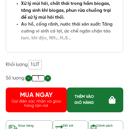
Xử lý mùi hôi, chất thải trong hầm biogas,
tăng sinh khí biogas, phun rửa chuồng trại
để xử lý mùi hôi thối.
Ao hồ, cống rãnh, nước thải sản xuất: Tăng
cường vi sinh có lợi, ức chế ngăn chặn tảo
lam, khí độc, NH₃, H₂S…
Khối lượng
1 LIT
Quantity
Số lượng:
-
+
MUA NGAY
THÊM VÀO
Gọi điện xác nhận và giao
GIỎ HÀNG
hàng tận nơi
Giao hàng
Đổi trả
Chính sách