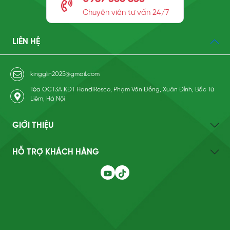
Chuyên viên tư vấn 24/7
LIÊN HỆ
kingglin2025@gmail.com
Tòa OCT3A KĐT HandiResco, Phạm Văn Đồng, Xuân Đỉnh, Bắc Từ
Liêm, Hà Nội
GIỚI THIỆU
HỖ TRỢ KHÁCH HÀNG